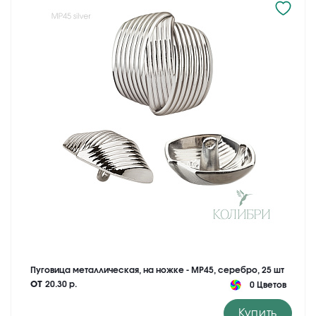
Пуговица металлическая, на ножке - MP45, серебро, 25 шт
от
20.30 р.
0 Цветов
Купить