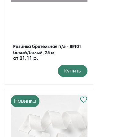
Резинка бретельная п/э - BRT01,
белый/белый, 25 м
от
21.11 р.
Купить
Новинка