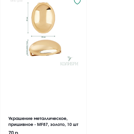
Украшение металлическое,
пришивное - MF87, золото, 10 шт
70 р.