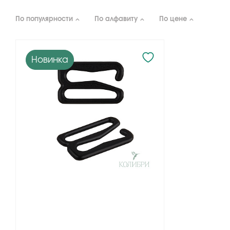
По популярности
По алфавиту
По цене
Новинка