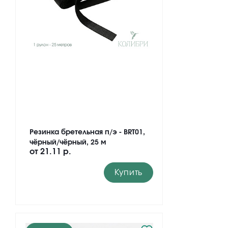
Резинка бретельная п/э - BRT01,
чёрный/чёрный, 25 м
от
21.11 р.
Купить