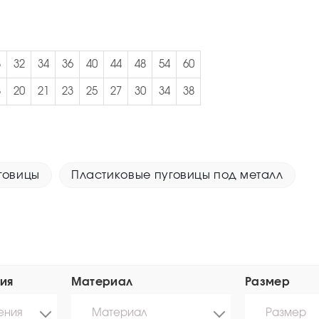
8
32
34
36
40
44
48
54
60
8
20
21
23
25
27
30
34
38
говицы
Пластиковые пуговицы под металл
ия
Материал
Размер
ения
Материал
Размер