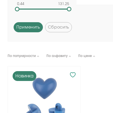
0.44
131.25
Применить
Сбросить
По популярности
По алфавиту
По цене
Новинка