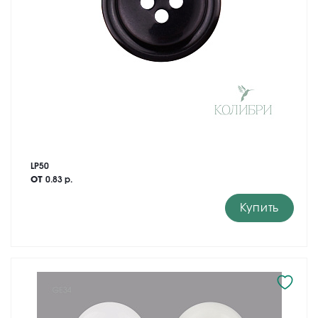
LP50
от
0.83 р.
Купить