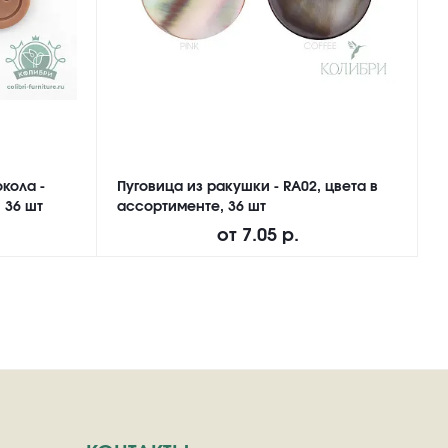
кола -
Пуговица из ракушки - RA02, цвета в
П
 36 шт
ассортименте, 36 шт
M
от
7.05 р.