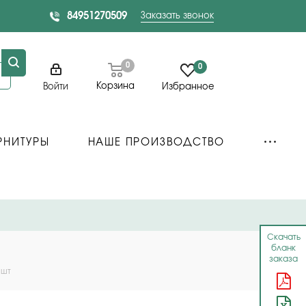
84951270509
Заказать звонок
0
0
Корзина
Войти
Избранное
РНИТУРЫ
НАШЕ ПРОИЗВОДСТВО
Скачать
бланк
заказа
 шт