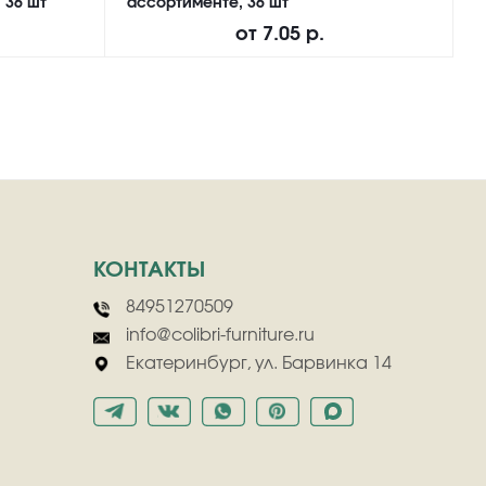
 36 шт
ассортименте, 36 шт
M
от
7.05 р.
КОНТАКТЫ
84951270509
info@colibri-furniture.ru
Екатеринбург, ул. Барвинка 14