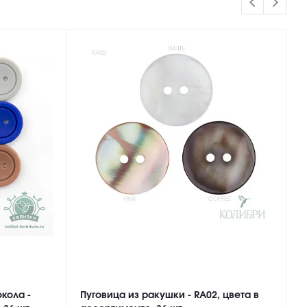
кола -
Пуговица из ракушки - RA02, цвета в
П