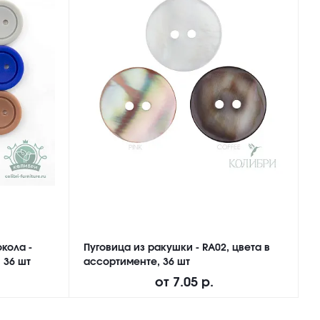
кола -
Пуговица из ракушки - RA02, цвета в
П
 36 шт
ассортименте, 36 шт
M
от
7.05 р.