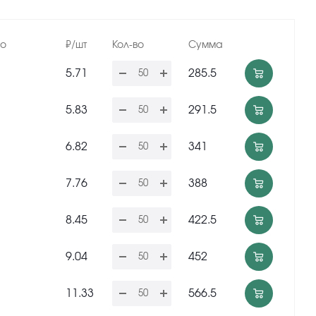
но
₽/шт
Кол-во
Сумма
5.71
285.5
5.83
291.5
6.82
341
7.76
388
8.45
422.5
9.04
452
11.33
566.5