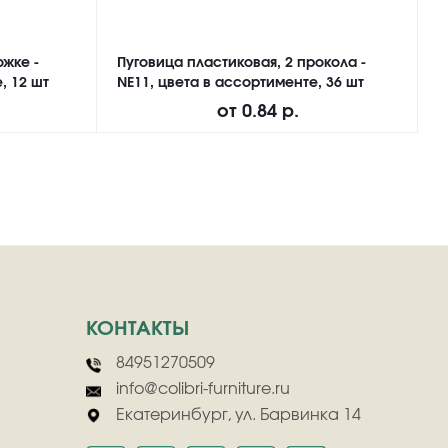
ожке -
Пуговица пластиковая, 2 прокола -
П
, 12 шт
NE11, цвета в ассортименте, 36 шт
а
от
0.84 р.
КОНТАКТЫ
84951270509
info@colibri-furniture.ru
Екатеринбург, ул. Барвинка 14