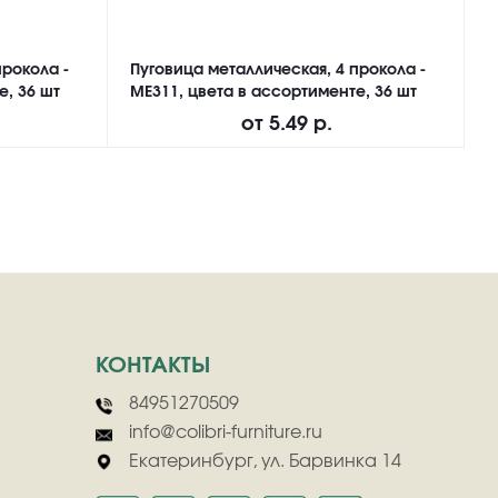
прокола -
Пуговица металлическая, 4 прокола -
П
е, 36 шт
ME311, цвета в ассортименте, 36 шт
N
от
5.49 р.
КОНТАКТЫ
84951270509
info@colibri-furniture.ru
Екатеринбург, ул. Барвинка 14