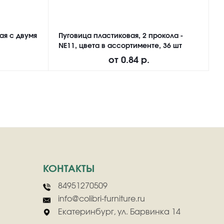
ая с двумя
Пуговица пластиковая, 2 прокола -
П
NE11, цвета в ассортименте, 36 шт
а
от
0.84 р.
КОНТАКТЫ
84951270509
info@colibri-furniture.ru
Екатеринбург, ул. Барвинка 14