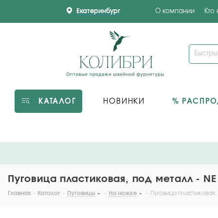
Екатеринбург
О компании
Кто
КАТАЛОГ
НОВИНКИ
% РАСПР
Пуговица пластиковая, под металл - NE
Главная
-
Каталог
-
Пуговицы
-
На ножке
-
Пуговица пластиковая, 