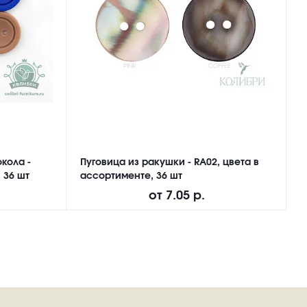
кола -
Пуговица из ракушки - RA02, цвета в
П
 36 шт
ассортименте, 36 шт
M
от
7.05 р.