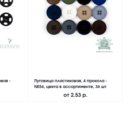
вая -
Пуговица пластиковая, 4 прокола -
П
NE56, цвета в ассортименте, 36 шт
N
от
2.53 р.