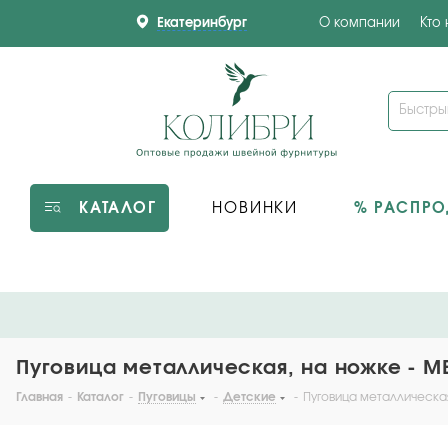
Екатеринбург
О компании
Кто
КАТАЛОГ
НОВИНКИ
% РАСПР
Пуговица металлическая, на ножке - ME
Главная
-
Каталог
-
Пуговицы
-
Детские
-
Пуговица металлическая