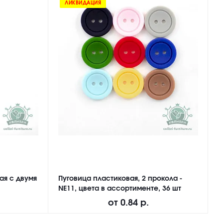
ЛИКВИДАЦИЯ
ая с двумя
Пуговица пластиковая, 2 прокола -
П
NE11, цвета в ассортименте, 36 шт
а
от
0.84 р.