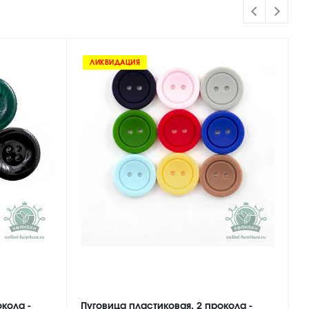
ЛИКВИДАЦИЯ
кола -
Пуговица пластиковая, 2 прокола -
П