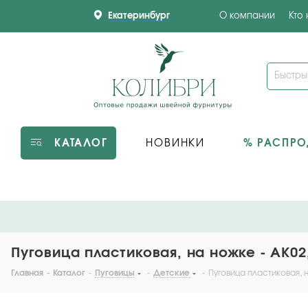
Екатеринбург
О компании
Кто
КАТАЛОГ
НОВИНКИ
% РАСПР
Пуговица пластиковая, на ножке - AK02
Главная
-
Каталог
-
Пуговицы
-
Детские
-
Пуговица пластиковая, н