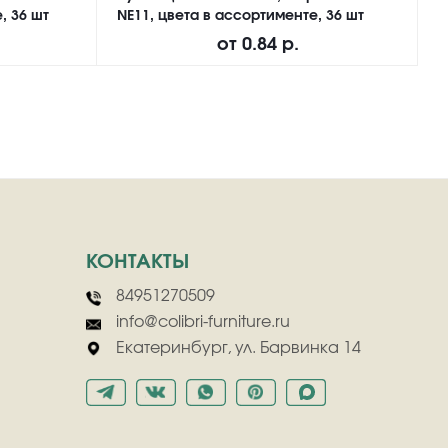
, 36 шт
NE11, цвета в ассортименте, 36 шт
а
от
0.84 р.
КОНТАКТЫ
84951270509
info@colibri-furniture.ru
Екатеринбург, ул. Барвинка 14