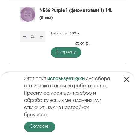
NE66 Purple1 (фиолетовый 1) 14L
(8 мм)
Цена за 1шт
0.99 р.
35.64 р.
В корзину
Этот сайт
использует куки
для сбора
NE66 Purple1 (фиолетовый 1) 16L
статистики и анализа работы сайта.
(10 мм)
Просим согласиться на сбор и
обработку ваших метаданных или
Цена за 1шт
1.11 р.
отключить куки в настройках
браузера.
39.96 р.
В корзину
Согласен