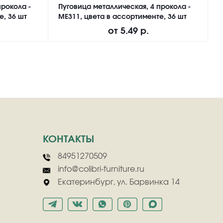
прокола -
Пуговица металлическая, 4 прокола -
П
е, 36 шт
ME311, цвета в ассортименте, 36 шт
N
от
5.49 р.
КОНТАКТЫ
84951270509
info@colibri-furniture.ru
Екатеринбург, ул. Барвинка 14