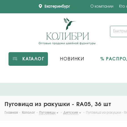
Екатеринбург
О компании
Кто
КАТАЛОГ
НОВИНКИ
% РАСПР
Пуговица из ракушки - RA05, 36 шт
Главная
-
Каталог
-
Пуговицы
-
Детские
-
Пуговица из ракушки - R