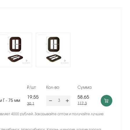
₽/шт
Кол-во
Сумма
19.55
58.65
м Г - 75 мм
117.3
39.1
вляет 4000 рублей. Заказывайте оптом и получайте лучшие
, Челябинск, Новосибирск, Казань и многие другие города