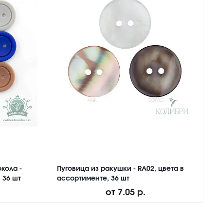
кола -
Пуговица из ракушки - RA02, цвета в
П
 36 шт
ассортименте, 36 шт
M
от
7.05 р.