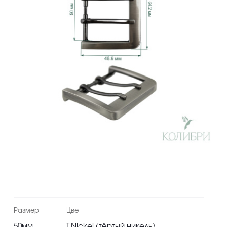
50мм
T.Nickel (тёртый никель)