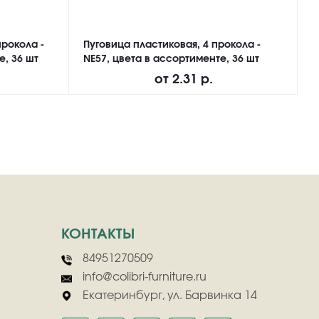
прокола -
Пуговица пластиковая, 4 прокола -
П
е, 36 шт
NE57, цвета в ассортименте, 36 шт
N
от
2.31 р.
КОНТАКТЫ
84951270509
info@colibri-furniture.ru
Екатеринбург, ул. Барвинка 14