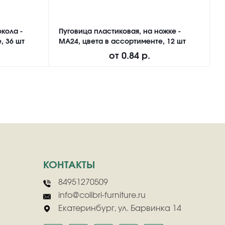
кола -
Пуговица пластиковая, на ножке -
П
, 36 шт
MA24, цвета в ассортименте, 12 шт
M
от
0.84 р.
КОНТАКТЫ
84951270509
info@colibri-furniture.ru
Екатеринбург, ул. Барвинка 14