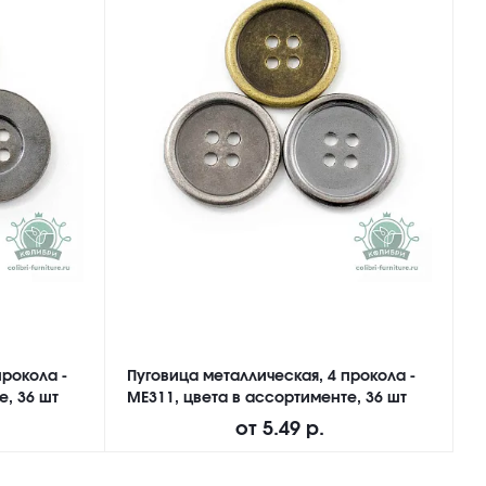
прокола -
Пуговица металлическая, 4 прокола -
П
е, 36 шт
ME311, цвета в ассортименте, 36 шт
N
от
5.49 р.