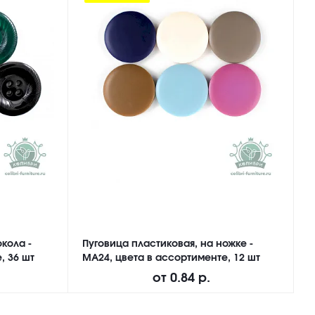
кола -
Пуговица пластиковая, на ножке -
П
, 36 шт
MA24, цвета в ассортименте, 12 шт
N
от
0.84 р.