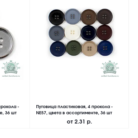
прокола -
Пуговица пластиковая, 4 прокола -
П
е, 36 шт
NE57, цвета в ассортименте, 36 шт
N
от
2.31 р.