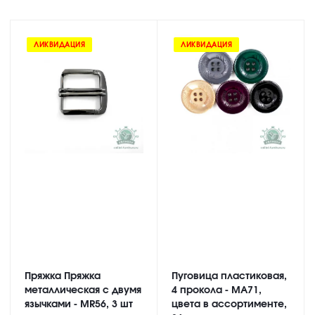
ЛИКВИДАЦИЯ
ЛИКВИДАЦИЯ
Пряжка Пряжка
Пуговица пластиковая,
металлическая с двумя
4 прокола - MA71,
язычками - MR56, 3 шт
цвета в ассортименте,