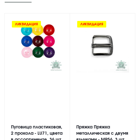
ЛИКВИДАЦИЯ
ЛИКВИДАЦИЯ
Пуговица пластиковая,
Пряжка Пряжка
2 прокола - LU71, цвета
металлическая с двумя
в ассортименте, 36 шт
язычками - MR56, 3 шт