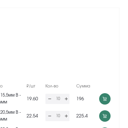
но
₽/шт
Кол-во
Сумма
 15,5мм В -
19.60
196
,6мм
 20,5мм В -
22.54
225.4
,6мм