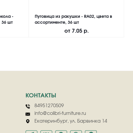
кола -
Пуговица из ракушки - RA02, цвета в
П
 36 шт
ассортименте, 36 шт
M
от
7.05 р.
КОНТАКТЫ
84951270509
info@colibri-furniture.ru
Екатеринбург, ул. Барвинка 14