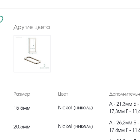
Другие цвета
Размер
Цвет
Дополнитель
А - 21,3мм Б -
15,5мм
Nickel (никель)
17,3мм Г - 11
А - 26,2мм Б -
20,5мм
Nickel (никель)
17,4мм Г - 11