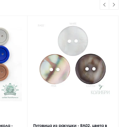
кола -
Пуговица из ракушки - RA02, цвета в
П