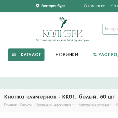
Екатеринбург
О компании
Кто
КАТАЛОГ
НОВИНКИ
% РАСПР
Кнопка клямерная - KK01, белый, 50 шт
Главная
-
Каталог
-
Кнопки установочные
-
Клямерные кнопки
-
К