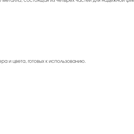
го металла, состоящая из четырёх частей для надёжной ф
ера и цвета, готовых к использованию.