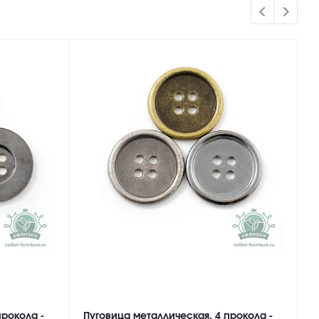
прокола -
Пуговица металлическая, 4 прокола -
П