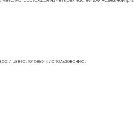
го металла, состоящая из четырёх частей для надёжной ф
ера и цвета, готовых к использованию.