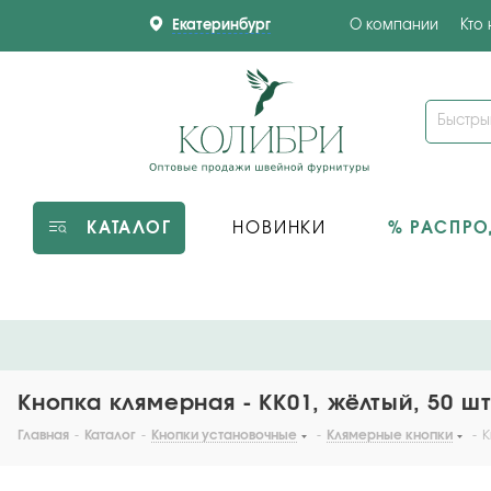
Екатеринбург
О компании
Кто
КАТАЛОГ
НОВИНКИ
% РАСПР
Кнопка клямерная - KK01, жёлтый, 50 ш
Главная
-
Каталог
-
Кнопки установочные
-
Клямерные кнопки
-
К