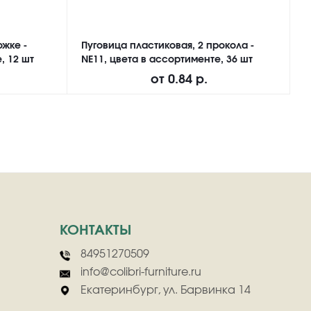
ожке -
Пуговица пластиковая, 2 прокола -
П
, 12 шт
NE11, цвета в ассортименте, 36 шт
а
от
0.84 р.
КОНТАКТЫ
84951270509
info@colibri-furniture.ru
Екатеринбург, ул. Барвинка 14