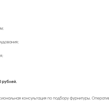
м;
рудования;
я;
0 рублей.
сиональная консультация по подбору фурнитуры. Операти