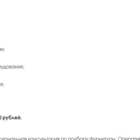
м;
рудования;
я;
0 рублей.
сиональная консультация по подбору фурнитуры. Операти