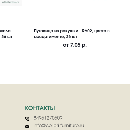
кола -
Пуговица из ракушки - RA02, цвета в
П
 36 шт
ассортименте, 36 шт
M
от
7.05 р.
КОНТАКТЫ
84951270509
info@colibri-furniture.ru