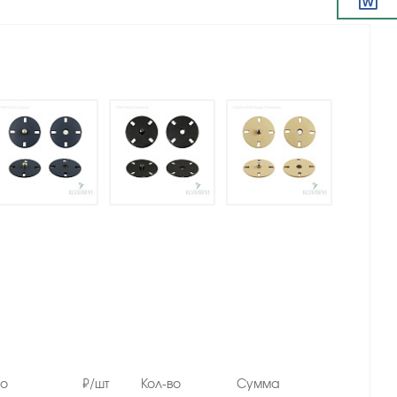
но
₽/шт
Кол-во
Сумма