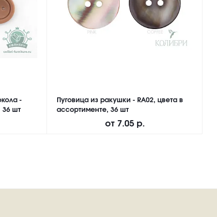
кола -
Пуговица из ракушки - RA02, цвета в
П
 36 шт
ассортименте, 36 шт
M
от
7.05 р.