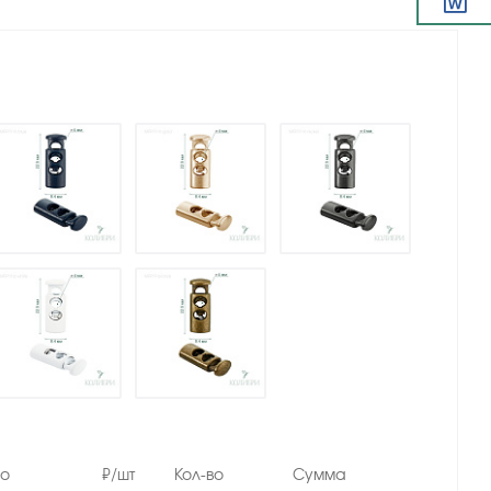
но
₽/шт
Кол-во
Сумма