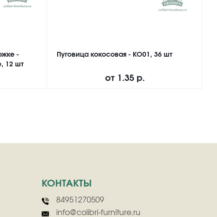
ожке -
Пуговица кокосовая - KO01, 36 шт
П
, 12 шт
M
от
1.35 р.
КОНТАКТЫ
84951270509
info@colibri-furniture.ru