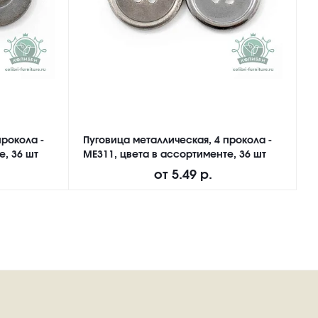
прокола -
Пуговица металлическая, 4 прокола -
П
е, 36 шт
ME311, цвета в ассортименте, 36 шт
N
от
5.49 р.