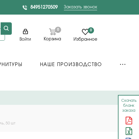
84951270509
Заказать звонок
0
0
Корзина
Войти
Избранное
РНИТУРЫ
НАШЕ ПРОИЗВОДСТВО
Скачать
бланк
заказа
ь, 50 шт