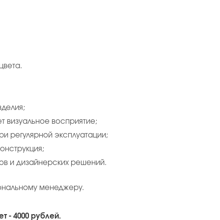
цвета.
зделия;
т визуальное восприятие;
ри регулярной эксплуатации;
конструкция;
ов и дизайнерских решений.
ональному менеджеру.
т - 4000 рублей.