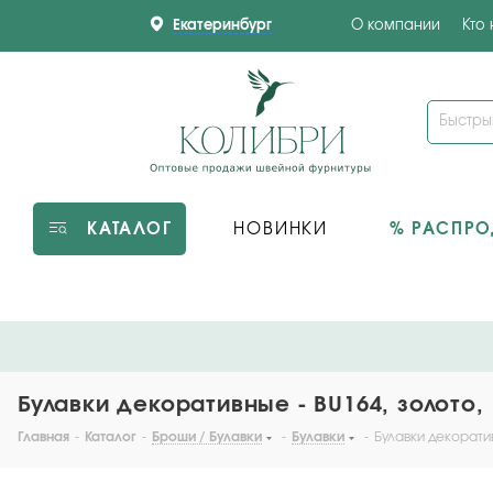
Екатеринбург
О компании
Кто
КАТАЛОГ
НОВИНКИ
% РАСПР
Булавки декоративные - BU164, золото, 
Главная
-
Каталог
-
Броши / Булавки
-
Булавки
-
Булавки декоратив