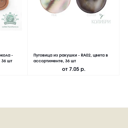
кола -
Пуговица из ракушки - RA02, цвета в
П
 36 шт
ассортименте, 36 шт
M
от
7.05 р.