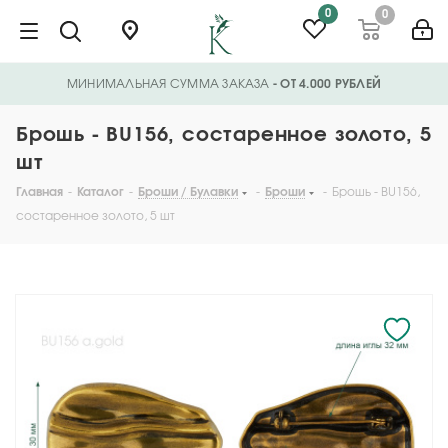
0
0
МИНИМАЛЬНАЯ СУММА ЗАКАЗА
- ОТ 4.000 РУБЛЕЙ
Брошь - BU156, состаренное золото, 5
шт
Главная
-
Каталог
-
Броши / Булавки
-
Броши
-
Брошь - BU156,
состаренное золото, 5 шт