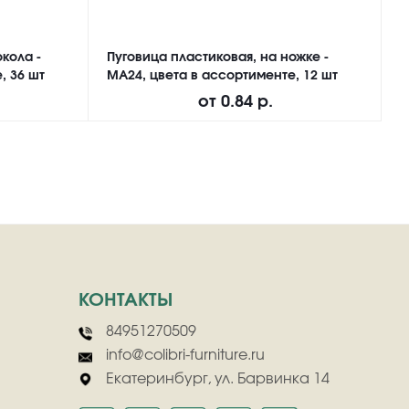
кола -
Пуговица пластиковая, на ножке -
П
, 36 шт
MA24, цвета в ассортименте, 12 шт
M
от
0.84 р.
КОНТАКТЫ
84951270509
info@colibri-furniture.ru
Екатеринбург, ул. Барвинка 14