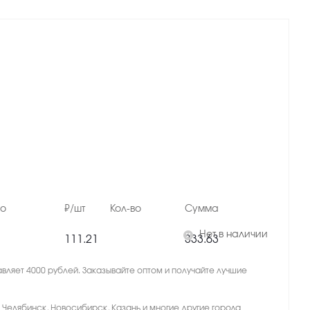
но
₽/шт
Кол-во
Сумма
Нет в наличии
111.21
333.63
вляет 4000 рублей. Заказывайте оптом и получайте лучшие
, Челябинск, Новосибирск, Казань и многие другие города