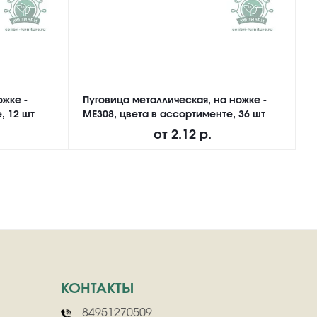
ожке -
Пуговица металлическая, на ножке -
П
, 12 шт
ME308, цвета в ассортименте, 36 шт
N
от
2.12 р.
КОНТАКТЫ
84951270509