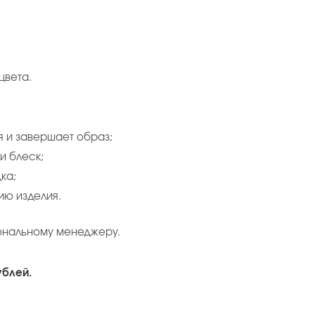
цвета.
я и завершает образ;
и блеск;
ка;
ию изделия.
ональному менеджеру.
ублей.