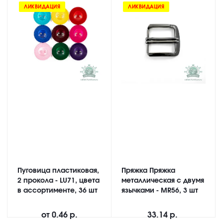
ЛИКВИДАЦИЯ
ЛИКВИДАЦИЯ
Пуговица пластиковая,
Пряжка Пряжка
2 прокола - LU71, цвета
металлическая с двумя
в ассортименте, 36 шт
язычками - MR56, 3 шт
от
0.46 р.
33.14 р.