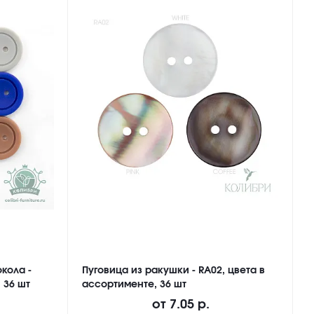
кола -
Пуговица из ракушки - RA02, цвета в
П
 36 шт
ассортименте, 36 шт
M
от
7.05 р.