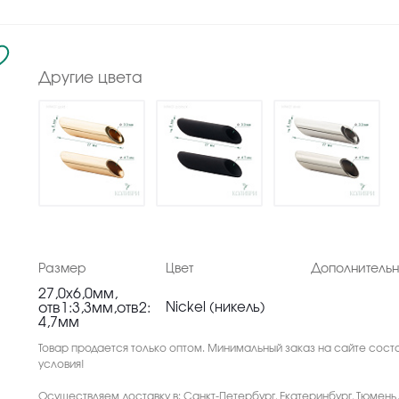
Другие цвета
Размер
Цвет
Дополнитель
27,0х6,0мм,
отв1:3,3мм,отв2:
Nickel (никель)
4,7мм
Товар продается только оптом. Минимальный заказ на сайте соста
условия!
Осуществляем доставку в: Санкт-Петербург, Екатеринбург, Тюмень