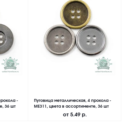
прокола -
Пуговица металлическая, 4 прокола -
П
е, 36 шт
ME311, цвета в ассортименте, 36 шт
N
от
5.49 р.