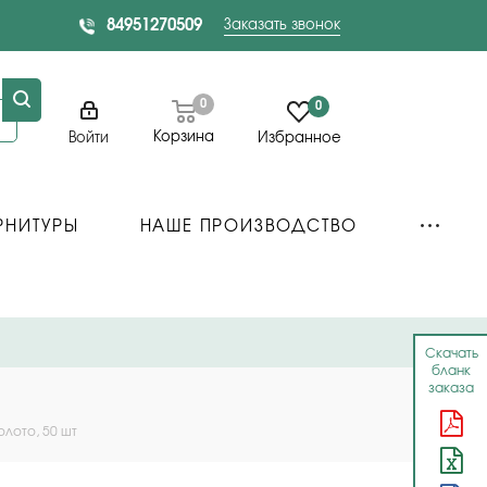
84951270509
Заказать звонок
0
0
Корзина
Войти
Избранное
РНИТУРЫ
НАШЕ ПРОИЗВОДСТВО
Скачать
бланк
заказа
олото, 50 шт