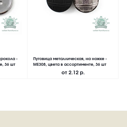
прокола -
Пуговица металлическая, на ножке -
П
е, 36 шт
ME308, цвета в ассортименте, 36 шт
N
от
2.12 р.