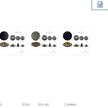
но
₽/шт
Кол-во
Сумма