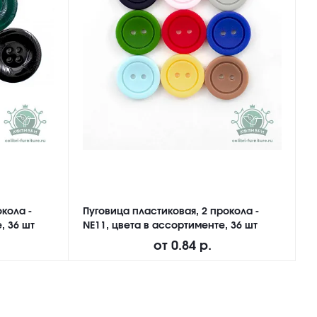
кола -
Пуговица пластиковая, 2 прокола -
П
, 36 шт
NE11, цвета в ассортименте, 36 шт
а
от
0.84 р.