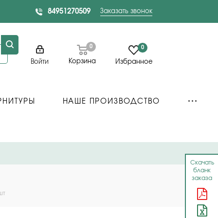
84951270509
Заказать звонок
0
0
Корзина
Войти
Избранное
РНИТУРЫ
НАШЕ ПРОИЗВОДСТВО
Скачать
бланк
заказа
шт