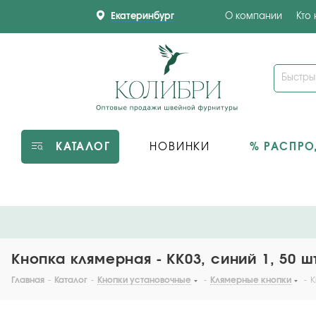
Екатеринбург
О компании
Кто
КАТАЛОГ
НОВИНКИ
% РАСПР
Кнопка клямерная - KK03, синий 1, 50 ш
Главная
-
Каталог
-
Кнопки установочные
-
Клямерные кнопки
-
К