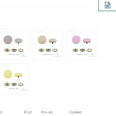
но
₽/шт
Кол-во
Сумма