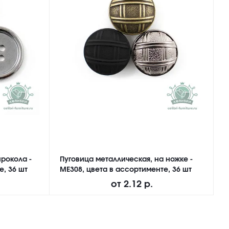
прокола -
Пуговица металлическая, на ножке -
П
е, 36 шт
ME308, цвета в ассортименте, 36 шт
N
от
2.12 р.