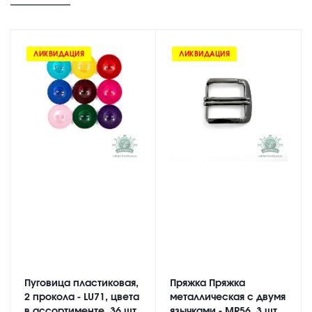
ЛИКВИДАЦИЯ
ЛИКВИДАЦИЯ
Пуговица пластиковая,
Пряжка Пряжка
2 прокола - LU71, цвета
металлическая с двумя
в ассортименте, 36 шт
язычками - MR56, 3 шт