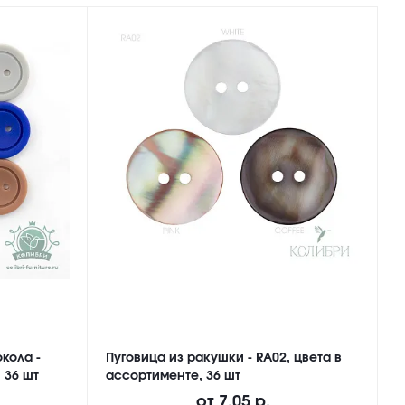
кола -
Пуговица из ракушки - RA02, цвета в
П
 36 шт
ассортименте, 36 шт
M
от
7.05 р.